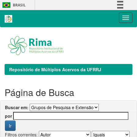
Skip
BRASIL
navigation
Simplifique!
Comunica BR
Participe
Acesso à informação
Legislação
Canais
Repositório de Múltiplos Acervos da UFRRJ
Página de Busca
Buscar em:
por
Filtros correntes: