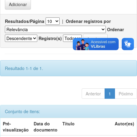
Resultados/Página
|
Ordenar registros por
Ordenar
Registro(s)
Resultado 1-1 de 1.
Anterior
1
Póximo
Conjunto de itens:
Pré-
Data do
Título
Autor(es)
visualização
documento