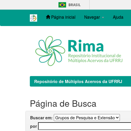
Skip
BRASIL
navigation
Página inicial
Navegar
Ajuda
Repositório de Múltiplos Acervos da UFRRJ
Página de Busca
Buscar em:
por