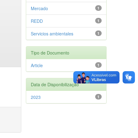
Mercado
1
REDD
1
Servicios ambientales
1
Tipo de Documento
Article
1
Data de Disponibilização
2023
1