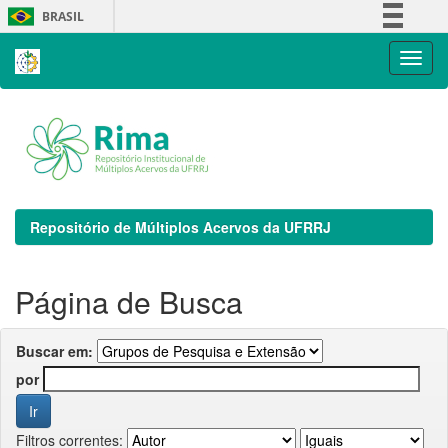
Skip
BRASIL
navigation
Simplifique!
Comunica BR
Participe
Acesso à informação
Legislação
Canais
Repositório de Múltiplos Acervos da UFRRJ
Página de Busca
Buscar em:
por
Filtros correntes: