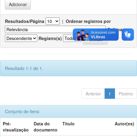
Resultados/Página
|
Ordenar registros por
Ordenar
Registro(s)
Resultado 1-1 de 1.
Anterior
1
Póximo
Conjunto de itens:
Pré-
Data do
Título
Autor(es)
visualização
documento