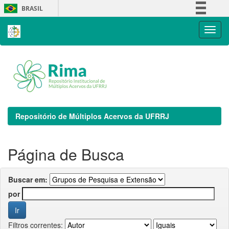
Skip
BRASIL
navigation
Simplifique!
Comunica BR
Participe
Acesso à informação
Legislação
Canais
Repositório de Múltiplos Acervos da UFRRJ
Página de Busca
Buscar em:
por
Filtros correntes: