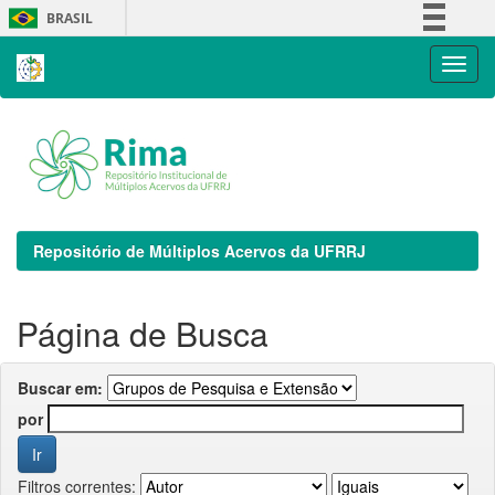
Skip
BRASIL
navigation
Simplifique!
Comunica BR
Participe
Acesso à informação
Legislação
Canais
Repositório de Múltiplos Acervos da UFRRJ
Página de Busca
Buscar em:
por
Filtros correntes: