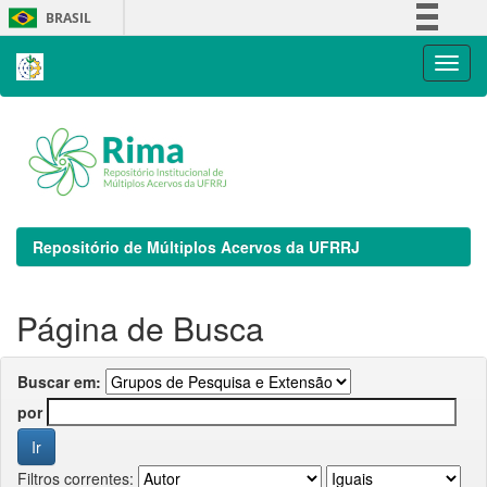
Skip
BRASIL
navigation
Simplifique!
Comunica BR
Participe
Acesso à informação
Legislação
Canais
Repositório de Múltiplos Acervos da UFRRJ
Página de Busca
Buscar em:
por
Filtros correntes: