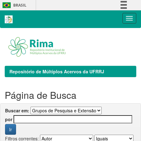
Skip
BRASIL
navigation
Simplifique!
Comunica BR
Participe
Acesso à informação
Legislação
Canais
Repositório de Múltiplos Acervos da UFRRJ
Página de Busca
Buscar em:
por
Filtros correntes: