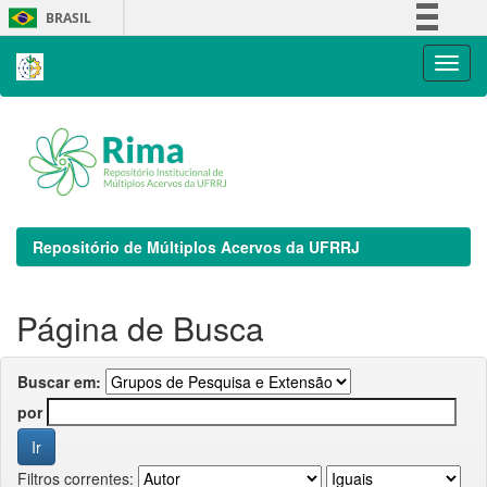
Skip
BRASIL
navigation
Simplifique!
Comunica BR
Participe
Acesso à informação
Legislação
Canais
Repositório de Múltiplos Acervos da UFRRJ
Página de Busca
Buscar em:
por
Filtros correntes: