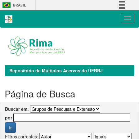
Skip
BRASIL
navigation
Simplifique!
Comunica BR
Participe
Acesso à informação
Legislação
Canais
Repositório de Múltiplos Acervos da UFRRJ
Página de Busca
Buscar em:
por
Filtros correntes: