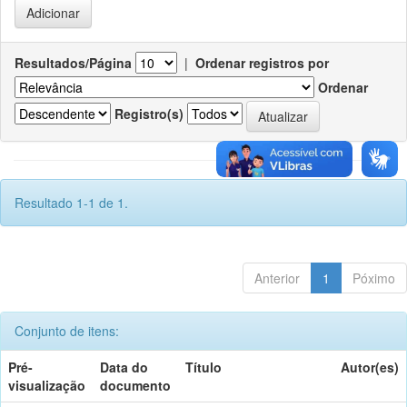
Resultados/Página
|
Ordenar registros por
Ordenar
Registro(s)
Resultado 1-1 de 1.
Anterior
1
Póximo
Conjunto de itens:
Pré-
Data do
Título
Autor(es)
visualização
documento