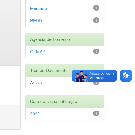
Mercado
1
REDD
1
Agência de Fomento
GEMAP
1
Tipo de Documento
Article
1
Data de Disponibilização
2023
1