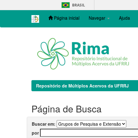
Skip
BRASIL
navigation
Página inicial
Navegar
Ajuda
Repositório de Múltiplos Acervos da UFRRJ
Página de Busca
Buscar em:
por