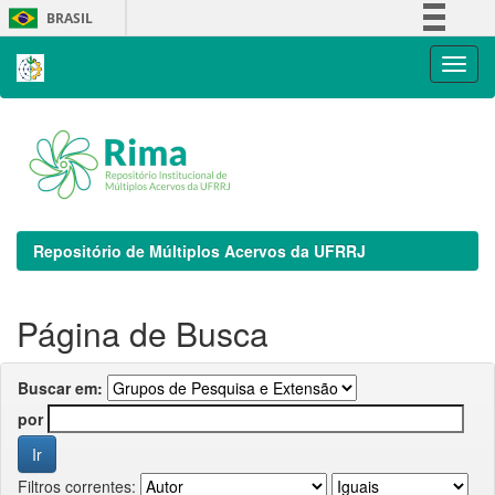
Skip
BRASIL
navigation
Simplifique!
Comunica BR
Participe
Acesso à informação
Legislação
Canais
Repositório de Múltiplos Acervos da UFRRJ
Página de Busca
Buscar em:
por
Filtros correntes: