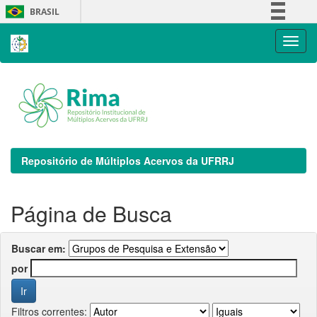
Skip
BRASIL
navigation
Simplifique!
Comunica BR
Participe
Acesso à informação
Legislação
Canais
Repositório de Múltiplos Acervos da UFRRJ
Página de Busca
Buscar em:
por
Filtros correntes: