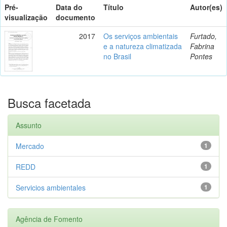
Pré-
Data do
Título
Autor(es)
visualização
documento
2017
Os serviços ambientais
Furtado,
e a natureza climatizada
Fabrina
no Brasil
Pontes
Busca facetada
Assunto
Mercado
1
REDD
1
Servicios ambientales
1
Agência de Fomento