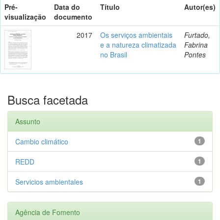
Pré-
Data do
Título
Autor(es)
visualização
documento
2017
Os serviços ambientais
Furtado,
e a natureza climatizada
Fabrina
no Brasil
Pontes
Busca facetada
Assunto
Cambio climático
1
REDD
1
Servicios ambientales
1
Agência de Fomento