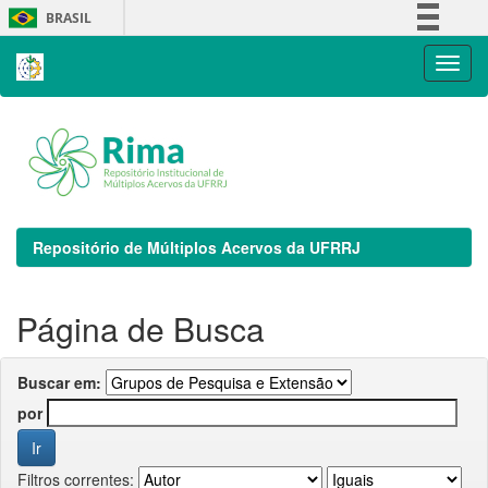
Skip
BRASIL
navigation
Simplifique!
Comunica BR
Participe
Acesso à informação
Legislação
Canais
Repositório de Múltiplos Acervos da UFRRJ
Página de Busca
Buscar em:
por
Filtros correntes: