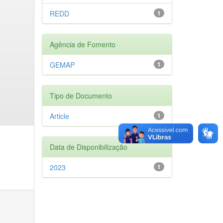
REDD
1
Agência de Fomento
GEMAP
1
Tipo de Documento
Article
1
Data de Disponibilização
2023
1