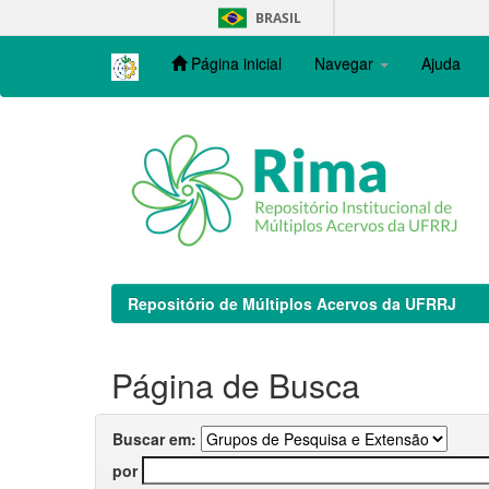
Skip
BRASIL
navigation
Página inicial
Navegar
Ajuda
Repositório de Múltiplos Acervos da UFRRJ
Página de Busca
Buscar em:
por