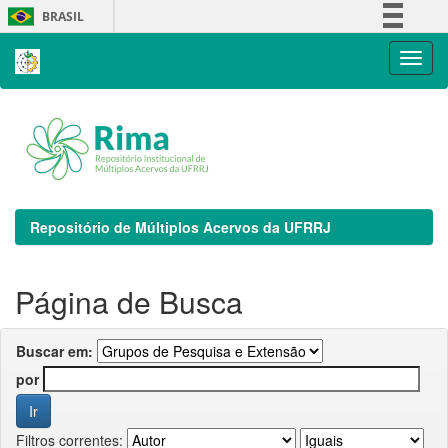
Skip
BRASIL
navigation
Simplifique!
Comunica BR
Participe
Acesso à informação
Legislação
Canais
Repositório de Múltiplos Acervos da UFRRJ
Página de Busca
Buscar em:
por
Filtros correntes: