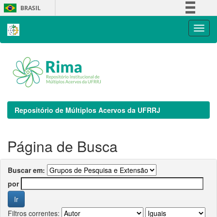
Skip
BRASIL
navigation
Simplifique!
Comunica BR
Participe
Acesso à informação
Legislação
Canais
Repositório de Múltiplos Acervos da UFRRJ
Página de Busca
Buscar em:
por
Filtros correntes: