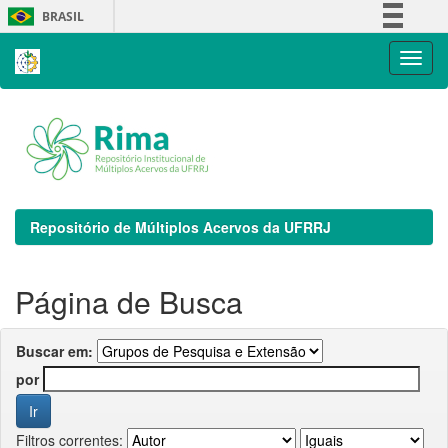
Skip
BRASIL
navigation
Simplifique!
Comunica BR
Participe
Acesso à informação
Legislação
Canais
Repositório de Múltiplos Acervos da UFRRJ
Página de Busca
Buscar em:
por
Filtros correntes: