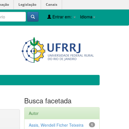
mação
Legislação
Canais
Entrar em:
Idioma
Busca facetada
Autor
Assis, Wendell Ficher Teixeira
1