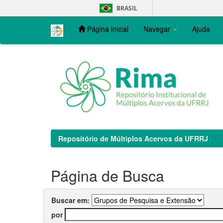
Skip
BRASIL
navigation
Página inicial
Navegar
Ajuda
Repositório de Múltiplos Acervos da UFRRJ
Página de Busca
Buscar em:
por