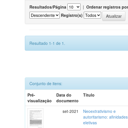
Resultados/Página
|
Ordenar registros po
Registro(s)
Resultado 1-1 de 1.
Conjunto de itens:
Pré-
Data do
Título
visualização
documento
set-2021
Neoextrativismo e
autoritarismo: afinidades
eletivas