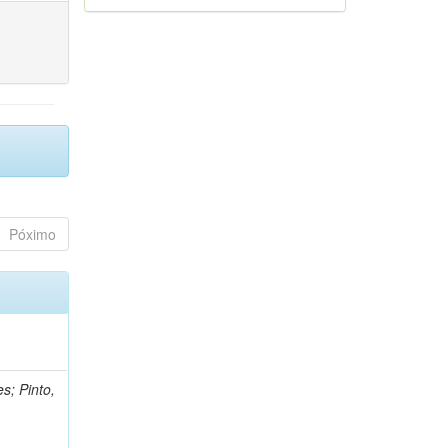
Póximo
s; Pinto,