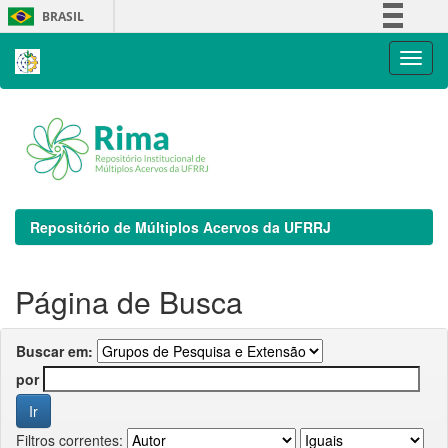
Skip
BRASIL
navigation
Simplifique!
Comunica BR
Participe
Acesso à informação
Legislação
Canais
Repositório de Múltiplos Acervos da UFRRJ
Página de Busca
Buscar em:
por
Filtros correntes: