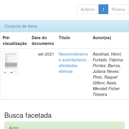
Anterior
1
Póximo
Conjunto de itens:
Pré-
Data do
Título
Autor(es)
visualização
documento
set-2021
Neoextrativismo
Ascelrad, Henri;
e autoritarismo:
Furtado, Fabrina
afinidades
Pontes; Barros,
eletivas
Juliana Neves;
Pinto, Raquel
Giffoni; Assis,
Wendell Ficher
Teixeira
Busca facetada
Autor