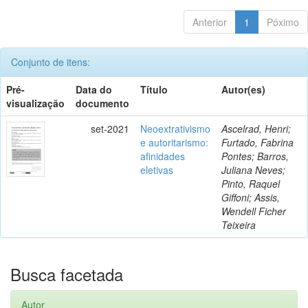
Anterior
1
Póximo
Conjunto de itens:
Pré-
Data do
Título
Autor(es)
visualização
documento
set-2021
Neoextrativismo
Ascelrad, Henri;
e autoritarismo:
Furtado, Fabrina
afinidades
Pontes; Barros,
eletivas
Juliana Neves;
Pinto, Raquel
Giffoni; Assis,
Wendell Ficher
Teixeira
Busca facetada
Autor