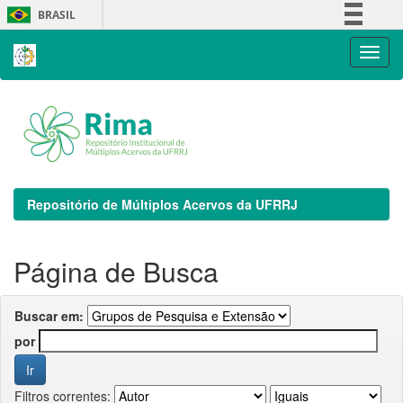
Skip
BRASIL
navigation
Simplifique!
Comunica BR
Participe
Acesso à informação
Legislação
Canais
Repositório de Múltiplos Acervos da UFRRJ
Página de Busca
Buscar em:
por
Filtros correntes: