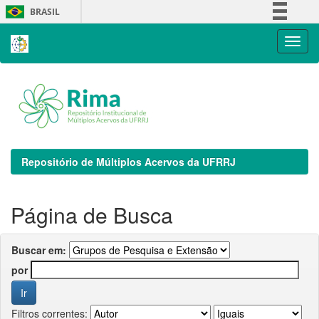
Skip
BRASIL
navigation
Simplifique!
Comunica BR
Participe
Acesso à informação
Legislação
Canais
Repositório de Múltiplos Acervos da UFRRJ
Página de Busca
Buscar em:
por
Filtros correntes: