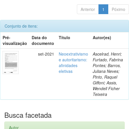
Anterior
1
Póximo
Conjunto de itens:
Pré-
Data do
Título
Autor(es)
visualização
documento
set-2021
Neoextrativismo
Ascelrad, Henri;
e autoritarismo:
Furtado, Fabrina
afinidades
Pontes; Barros,
eletivas
Juliana Neves;
Pinto, Raquel
Giffoni; Assis,
Wendell Ficher
Teixeira
Busca facetada
Autor