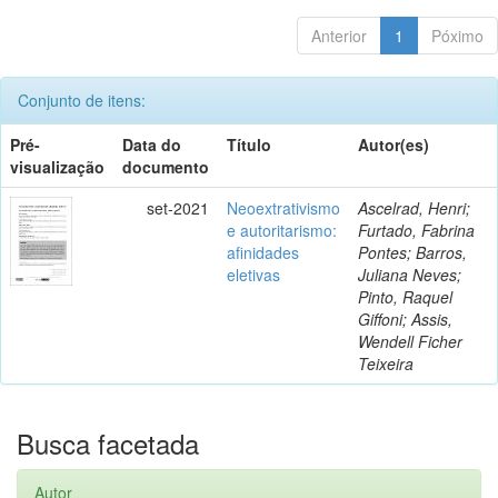
Anterior
1
Póximo
Conjunto de itens:
Pré-
Data do
Título
Autor(es)
visualização
documento
set-2021
Neoextrativismo
Ascelrad, Henri;
e autoritarismo:
Furtado, Fabrina
afinidades
Pontes; Barros,
eletivas
Juliana Neves;
Pinto, Raquel
Giffoni; Assis,
Wendell Ficher
Teixeira
Busca facetada
Autor