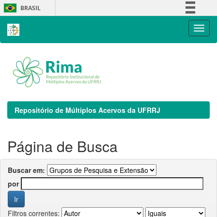
Skip
BRASIL
navigation
Simplifique!
Comunica BR
Participe
Acesso à informação
Legislação
Canais
Repositório de Múltiplos Acervos da UFRRJ
Página de Busca
Buscar em:
por
Filtros correntes: