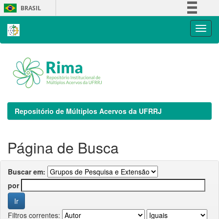
Skip
BRASIL
navigation
Simplifique!
Comunica BR
Participe
Acesso à informação
Legislação
Canais
Repositório de Múltiplos Acervos da UFRRJ
Página de Busca
Buscar em:
por
Filtros correntes: