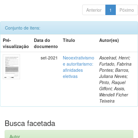
Anterior
1
Póximo
Conjunto de itens:
Pré-
Data do
Título
Autor(es)
visualização
documento
set-2021
Neoextrativismo
Ascelrad, Henri;
e autoritarismo:
Furtado, Fabrina
afinidades
Pontes; Barros,
eletivas
Juliana Neves;
Pinto, Raquel
Giffoni; Assis,
Wendell Ficher
Teixeira
Busca facetada
Autor