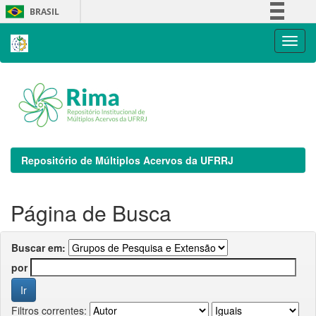
Skip
BRASIL
navigation
Simplifique!
Comunica BR
Participe
Acesso à informação
Legislação
Canais
Repositório de Múltiplos Acervos da UFRRJ
Página de Busca
Buscar em:
por
Filtros correntes: