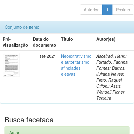
Anterior
1
Póximo
Conjunto de itens:
Pré-
Data do
Título
Autor(es)
visualização
documento
set-2021
Neoextrativismo
Ascelrad, Henri;
e autoritarismo:
Furtado, Fabrina
afinidades
Pontes; Barros,
eletivas
Juliana Neves;
Pinto, Raquel
Giffoni; Assis,
Wendell Ficher
Teixeira
Busca facetada
Autor