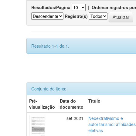
Resultados/Página
|
Ordenar registros po
Registro(s)
Resultado 1-1 de 1.
Conjunto de itens:
Pré-
Data do
Título
visualização
documento
set-2021
Neoextrativismo e
autoritarismo: afinidades
eletivas