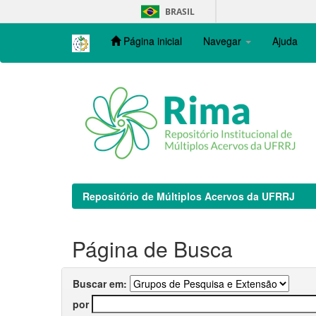
Skip
BRASIL
navigation
Página inicial
Navegar
Ajuda
Repositório de Múltiplos Acervos da UFRRJ
Página de Busca
Buscar em:
por