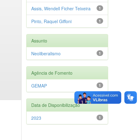
Assis, Wendell Ficher Teixeira
1
Pinto, Raquel Giffoni
1
Assunto
Neoliberalismo
1
Agência de Fomento
GEMAP
1
Data de Disponibilização
2023
1