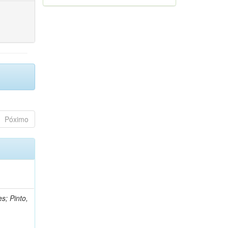
Póximo
s; Pinto,