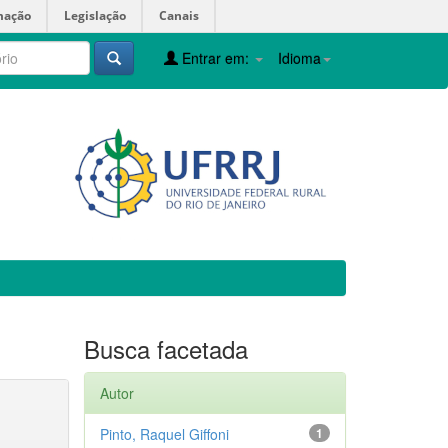
mação
Legislação
Canais
Entrar em:
Idioma
Busca facetada
Autor
Pinto, Raquel Giffoni
1