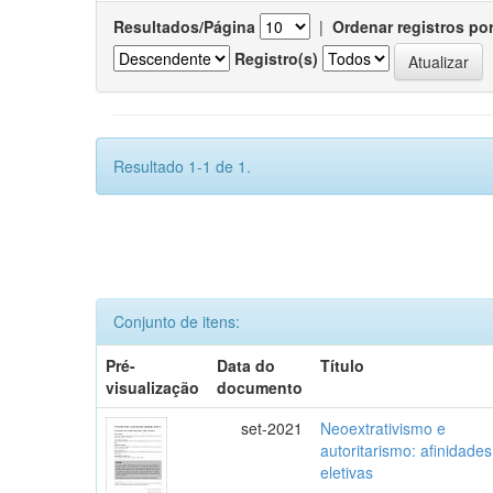
Resultados/Página
|
Ordenar registros po
Registro(s)
Resultado 1-1 de 1.
Conjunto de itens:
Pré-
Data do
Título
visualização
documento
set-2021
Neoextrativismo e
autoritarismo: afinidades
eletivas