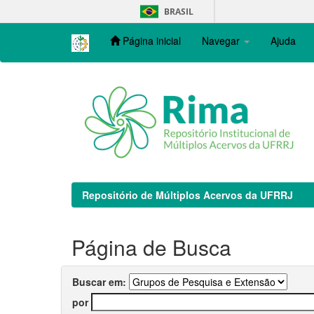
Skip
BRASIL
navigation
Página inicial
Navegar
Ajuda
Repositório de Múltiplos Acervos da UFRRJ
Página de Busca
Buscar em:
por