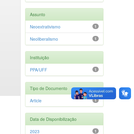
Assunto
Neoextrativismo
1
Neoliberalismo
1
Instituição
PPA/UFF
1
Tipo de Documento
Article
1
Data de Disponibilização
2023
1