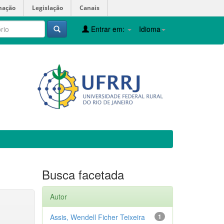
mação
Legislação
Canais
Entrar em:
Idioma
Busca facetada
Autor
Assis, Wendell Ficher Teixeira
1