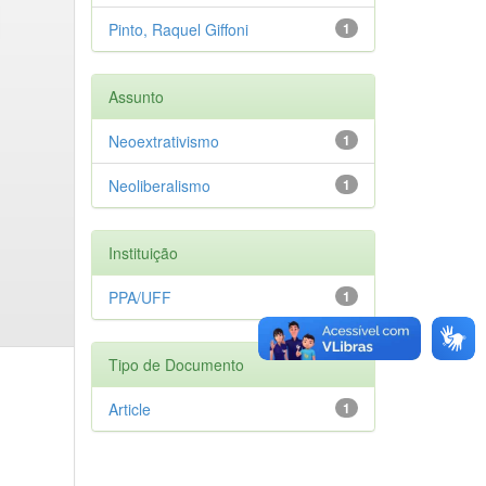
Pinto, Raquel Giffoni
1
Assunto
Neoextrativismo
1
Neoliberalismo
1
Instituição
PPA/UFF
1
Tipo de Documento
Article
1