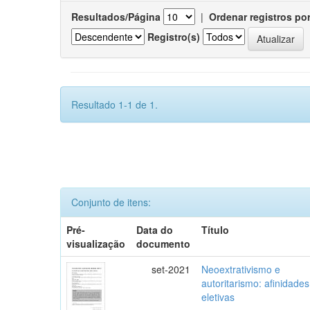
Resultados/Página
|
Ordenar registros po
Registro(s)
Resultado 1-1 de 1.
Conjunto de itens:
Pré-
Data do
Título
visualização
documento
set-2021
Neoextrativismo e
autoritarismo: afinidades
eletivas