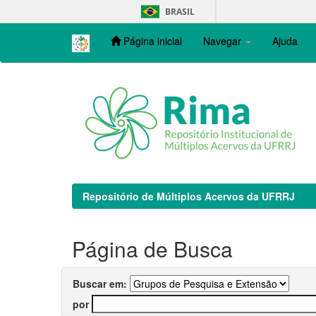
Skip
BRASIL
navigation
Página inicial
Navegar
Ajuda
Repositório de Múltiplos Acervos da UFRRJ
Página de Busca
Buscar em:
por