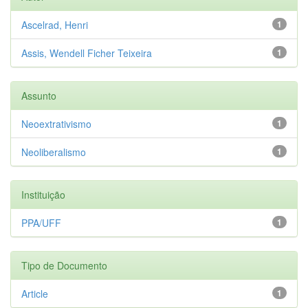
Ascelrad, Henri
1
Assis, Wendell Ficher Teixeira
1
Assunto
Neoextrativismo
1
Neoliberalismo
1
Instituição
PPA/UFF
1
Tipo de Documento
Article
1