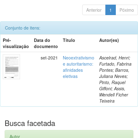
Anterior
1
Póximo
Conjunto de itens:
Pré-
Data do
Título
Autor(es)
visualização
documento
set-2021
Neoextrativismo
Ascelrad, Henri;
e autoritarismo:
Furtado, Fabrina
afinidades
Pontes; Barros,
eletivas
Juliana Neves;
Pinto, Raquel
Giffoni; Assis,
Wendell Ficher
Teixeira
Busca facetada
Autor