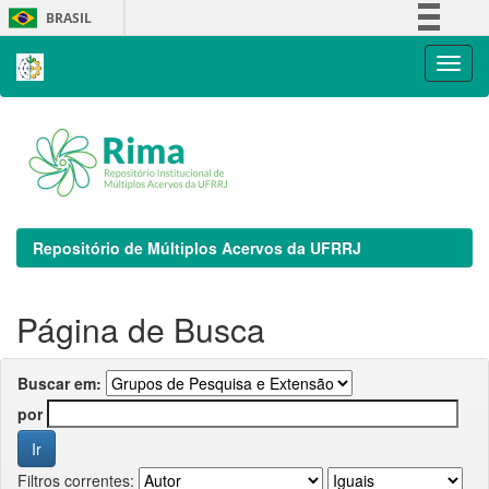
Skip
BRASIL
navigation
Simplifique!
Comunica BR
Participe
Acesso à informação
Legislação
Canais
Repositório de Múltiplos Acervos da UFRRJ
Página de Busca
Buscar em:
por
Filtros correntes: