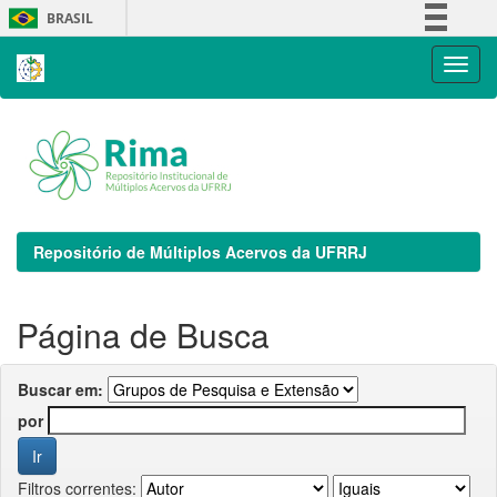
Skip
BRASIL
navigation
Simplifique!
Comunica BR
Participe
Acesso à informação
Legislação
Canais
Repositório de Múltiplos Acervos da UFRRJ
Página de Busca
Buscar em:
por
Filtros correntes: