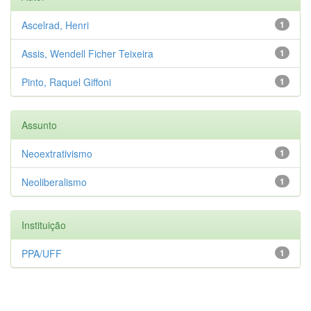
Ascelrad, Henri
1
Assis, Wendell Ficher Teixeira
1
Pinto, Raquel Giffoni
1
Assunto
Neoextrativismo
1
Neoliberalismo
1
Instituição
PPA/UFF
1