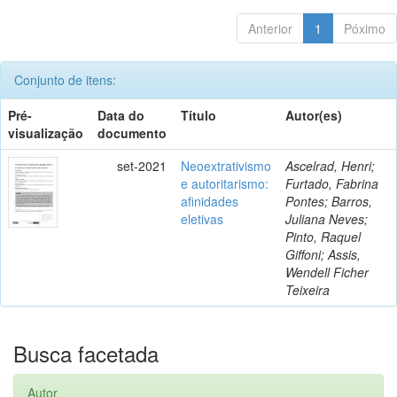
Anterior
1
Póximo
Conjunto de itens:
Pré-
Data do
Título
Autor(es)
visualização
documento
set-2021
Neoextrativismo
Ascelrad, Henri;
e autoritarismo:
Furtado, Fabrina
afinidades
Pontes; Barros,
eletivas
Juliana Neves;
Pinto, Raquel
Giffoni; Assis,
Wendell Ficher
Teixeira
Busca facetada
Autor