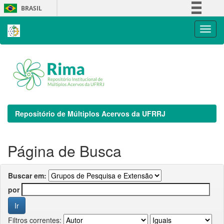
Skip
BRASIL
navigation
Simplifique!
Comunica BR
Participe
Acesso à informação
Legislação
Canais
Repositório de Múltiplos Acervos da UFRRJ
Página de Busca
Buscar em:
por
Filtros correntes: