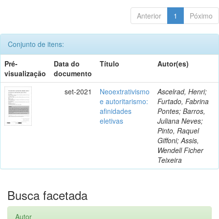
Anterior
1
Póximo
Conjunto de itens:
Pré-
Data do
Título
Autor(es)
visualização
documento
set-2021
Neoextrativismo
Ascelrad, Henri;
e autoritarismo:
Furtado, Fabrina
afinidades
Pontes; Barros,
eletivas
Juliana Neves;
Pinto, Raquel
Giffoni; Assis,
Wendell Ficher
Teixeira
Busca facetada
Autor