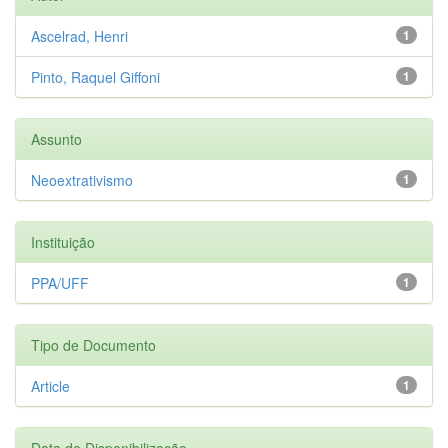
Ascelrad, Henri
1
Pinto, Raquel Giffoni
1
Assunto
Neoextrativismo
1
Instituição
PPA/UFF
1
Tipo de Documento
Article
1
Data de Disponibilização