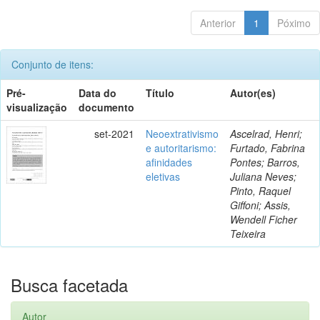
Anterior
1
Póximo
Conjunto de itens:
Pré-
Data do
Título
Autor(es)
visualização
documento
set-2021
Neoextrativismo
Ascelrad, Henri;
e autoritarismo:
Furtado, Fabrina
afinidades
Pontes; Barros,
eletivas
Juliana Neves;
Pinto, Raquel
Giffoni; Assis,
Wendell Ficher
Teixeira
Busca facetada
Autor