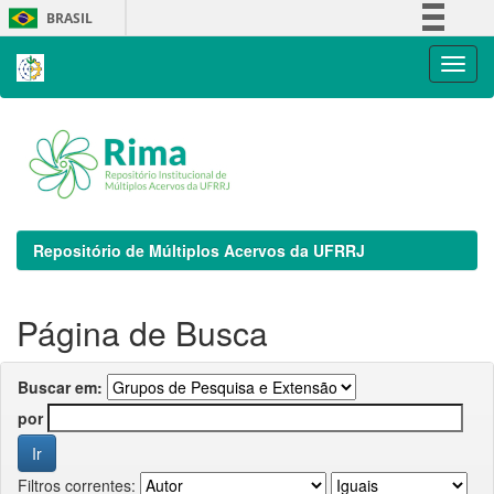
Skip
BRASIL
navigation
Simplifique!
Comunica BR
Participe
Acesso à informação
Legislação
Canais
Repositório de Múltiplos Acervos da UFRRJ
Página de Busca
Buscar em:
por
Filtros correntes: