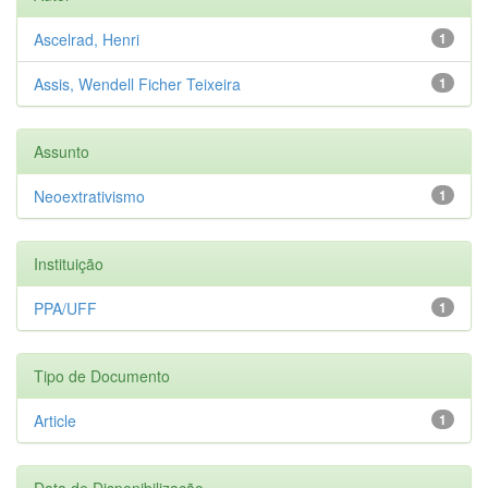
Ascelrad, Henri
1
Assis, Wendell Ficher Teixeira
1
Assunto
Neoextrativismo
1
Instituição
PPA/UFF
1
Tipo de Documento
Article
1
Data de Disponibilização