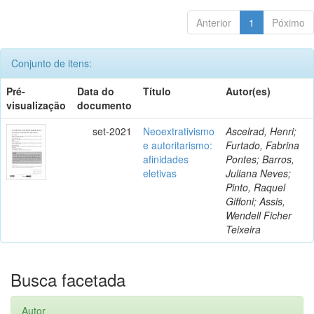
Anterior
1
Póximo
Conjunto de itens:
Pré-
Data do
Título
Autor(es)
visualização
documento
set-2021
Neoextrativismo
Ascelrad, Henri;
e autoritarismo:
Furtado, Fabrina
afinidades
Pontes; Barros,
eletivas
Juliana Neves;
Pinto, Raquel
Giffoni; Assis,
Wendell Ficher
Teixeira
Busca facetada
Autor