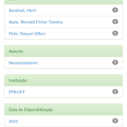
Ascelrad, Henri
1
Assis, Wendell Ficher Teixeira
1
Pinto, Raquel Giffoni
1
Assunto
Neoextrativismo
1
Instituição
PPA/UFF
1
Data de Disponibilização
2023
1