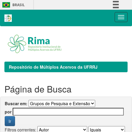
Skip
BRASIL
navigation
Simplifique!
Comunica BR
Participe
Acesso à informação
Legislação
Canais
Repositório de Múltiplos Acervos da UFRRJ
Página de Busca
Buscar em:
por
Filtros correntes: