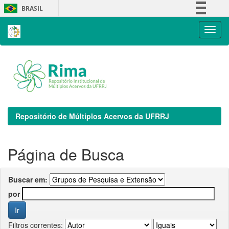
Skip
BRASIL
navigation
Simplifique!
Comunica BR
Participe
Acesso à informação
Legislação
Canais
Repositório de Múltiplos Acervos da UFRRJ
Página de Busca
Buscar em:
por
Filtros correntes: