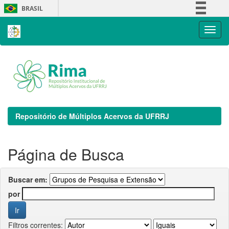
Skip
BRASIL
navigation
Simplifique!
Comunica BR
Participe
Acesso à informação
Legislação
Canais
Repositório de Múltiplos Acervos da UFRRJ
Página de Busca
Buscar em:
por
Filtros correntes: