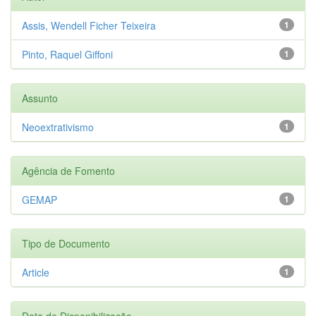
Assis, Wendell Ficher Teixeira
1
Pinto, Raquel Giffoni
1
Assunto
Neoextrativismo
1
Agência de Fomento
GEMAP
1
Tipo de Documento
Article
1
Data de Disponibilização