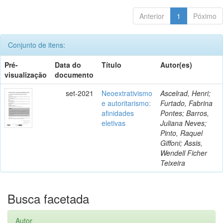
Anterior
1
Póximo
Conjunto de itens:
Pré-
Data do
Título
Autor(es)
visualização
documento
set-2021
Neoextrativismo
Ascelrad, Henri;
e autoritarismo:
Furtado, Fabrina
afinidades
Pontes; Barros,
eletivas
Juliana Neves;
Pinto, Raquel
Giffoni; Assis,
Wendell Ficher
Teixeira
Busca facetada
Autor