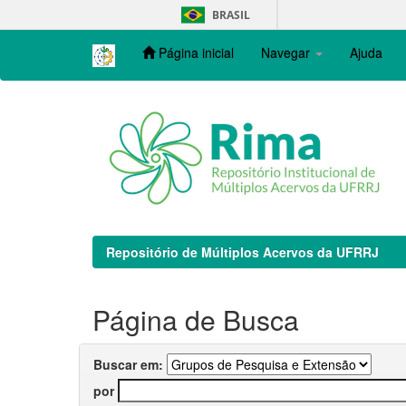
Skip
BRASIL
navigation
Página inicial
Navegar
Ajuda
Repositório de Múltiplos Acervos da UFRRJ
Página de Busca
Buscar em:
por