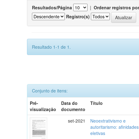
Resultados/Página
|
Ordenar registros po
Registro(s)
Resultado 1-1 de 1.
Conjunto de itens:
Pré-
Data do
Título
visualização
documento
set-2021
Neoextrativismo e
autoritarismo: afinidades
eletivas