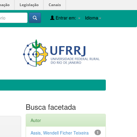
mação
Legislação
Canais
Entrar em:
Idioma
Busca facetada
Autor
Assis, Wendell Ficher Teixeira
1