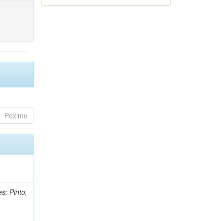
Póximo
s; Pinto,