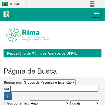
Skip
BRASIL
navigation
Simplifique!
Comunica BR
Participe
Acesso à informação
Legislação
Canais
Repositório de Múltiplos Acervos da UFRRJ
Página de Busca
Buscar em:
por
Filtros correntes: