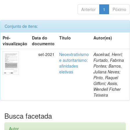
Anterior
1
Póximo
Conjunto de itens:
Pré-
Data do
Título
Autor(es)
visualização
documento
set-2021
Neoextrativismo
Ascelrad, Henri;
e autoritarismo:
Furtado, Fabrina
afinidades
Pontes; Barros,
eletivas
Juliana Neves;
Pinto, Raquel
Giffoni; Assis,
Wendell Ficher
Teixeira
Busca facetada
Autor