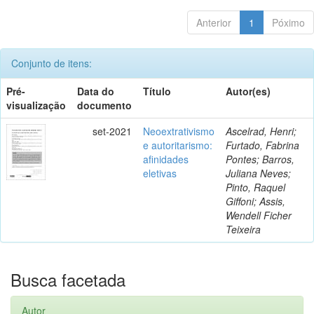
Anterior
1
Póximo
Conjunto de itens:
Pré-
Data do
Título
Autor(es)
visualização
documento
set-2021
Neoextrativismo
Ascelrad, Henri;
e autoritarismo:
Furtado, Fabrina
afinidades
Pontes; Barros,
eletivas
Juliana Neves;
Pinto, Raquel
Giffoni; Assis,
Wendell Ficher
Teixeira
Busca facetada
Autor