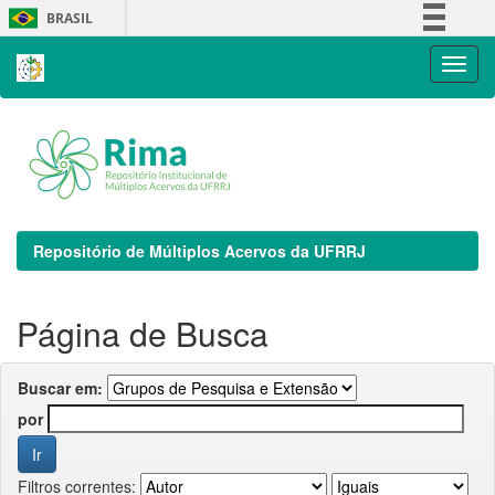
Skip
BRASIL
navigation
Simplifique!
Comunica BR
Participe
Acesso à informação
Legislação
Canais
Repositório de Múltiplos Acervos da UFRRJ
Página de Busca
Buscar em:
por
Filtros correntes: