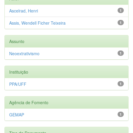
Ascelrad, Henri
1
Assis, Wendell Ficher Teixeira
1
Assunto
Neoextrativismo
1
Instituição
PPA/UFF
1
Agência de Fomento
GEMAP
1
Tipo de Documento