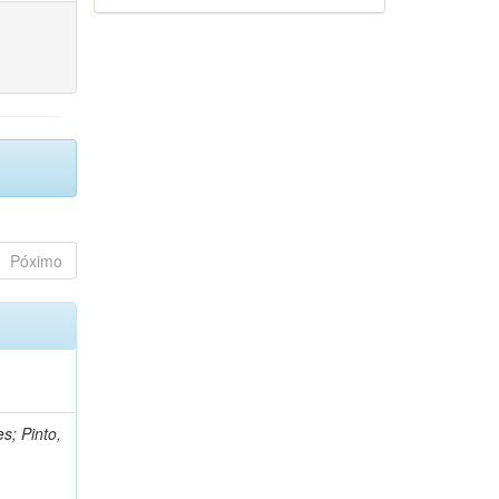
Póximo
s; Pinto,