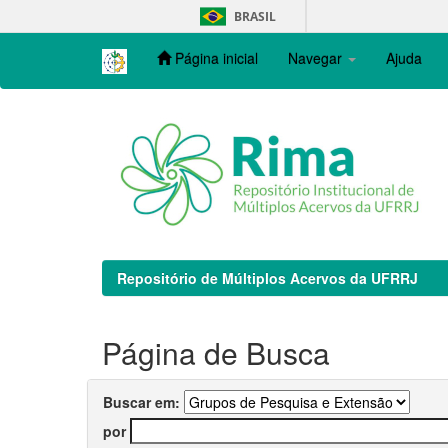
Skip
BRASIL
navigation
Página inicial
Navegar
Ajuda
Repositório de Múltiplos Acervos da UFRRJ
Página de Busca
Buscar em:
por