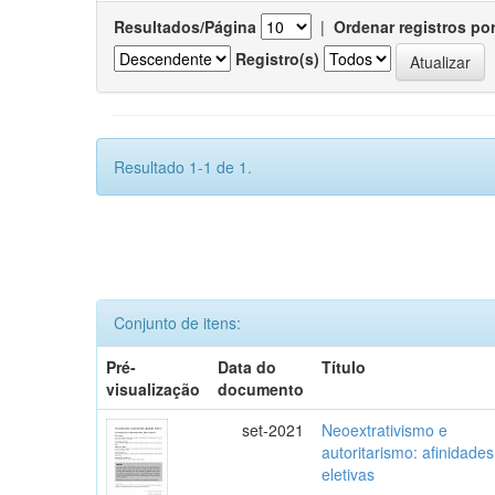
Resultados/Página
|
Ordenar registros po
Registro(s)
Resultado 1-1 de 1.
Conjunto de itens:
Pré-
Data do
Título
visualização
documento
set-2021
Neoextrativismo e
autoritarismo: afinidades
eletivas