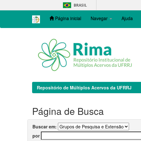
Skip
BRASIL
navigation
Página inicial
Navegar
Ajuda
Repositório de Múltiplos Acervos da UFRRJ
Página de Busca
Buscar em:
por