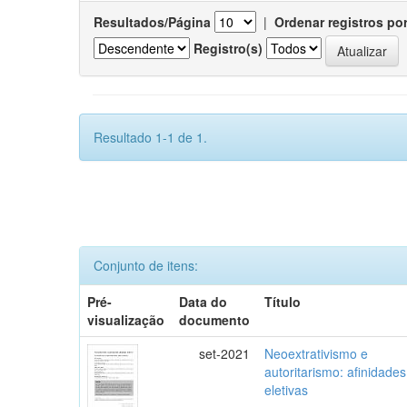
Resultados/Página
|
Ordenar registros po
Registro(s)
Resultado 1-1 de 1.
Conjunto de itens:
Pré-
Data do
Título
visualização
documento
set-2021
Neoextrativismo e
autoritarismo: afinidades
eletivas