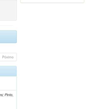
Póximo
s; Pinto,