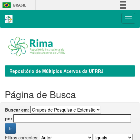
Skip
BRASIL
navigation
Simplifique!
Comunica BR
Participe
Acesso à informação
Legislação
Canais
Repositório de Múltiplos Acervos da UFRRJ
Página de Busca
Buscar em:
por
Filtros correntes: