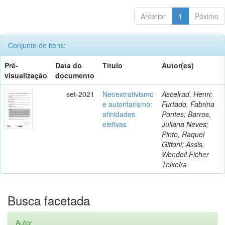
Anterior
1
Póximo
Conjunto de itens:
Pré-
Data do
Título
Autor(es)
visualização
documento
set-2021
Neoextrativismo
Ascelrad, Henri;
e autoritarismo:
Furtado, Fabrina
afinidades
Pontes; Barros,
eletivas
Juliana Neves;
Pinto, Raquel
Giffoni; Assis,
Wendell Ficher
Teixeira
Busca facetada
Autor