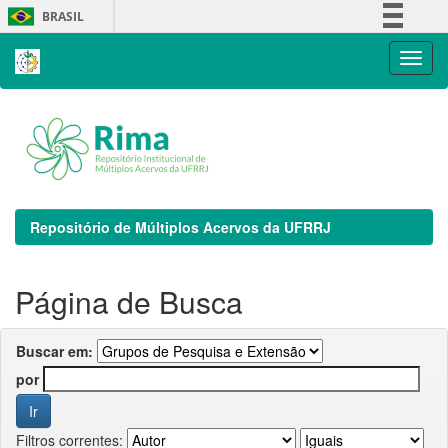
Skip
BRASIL
navigation
Simplifique!
Comunica BR
Participe
Acesso à informação
Legislação
Canais
Repositório de Múltiplos Acervos da UFRRJ
Página de Busca
Buscar em:
por
Filtros correntes: