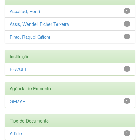
Ascelrad, Henri
1
Assis, Wendell Ficher Teixeira
1
Pinto, Raquel Giffoni
1
Instituição
PPA/UFF
1
Agência de Fomento
GEMAP
1
Tipo de Documento
Article
1