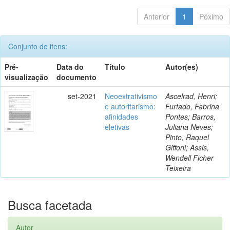
Anterior
1
Póximo
Conjunto de itens:
Pré-
Data do
Título
Autor(es)
visualização
documento
set-2021
Neoextrativismo
Ascelrad, Henri;
e autoritarismo:
Furtado, Fabrina
afinidades
Pontes; Barros,
eletivas
Juliana Neves;
Pinto, Raquel
Giffoni; Assis,
Wendell Ficher
Teixeira
Busca facetada
Autor