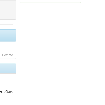
Póximo
s; Pinto,