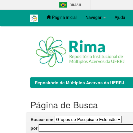
Skip
BRASIL
navigation
Página inicial
Navegar
Ajuda
Repositório de Múltiplos Acervos da UFRRJ
Página de Busca
Buscar em:
por