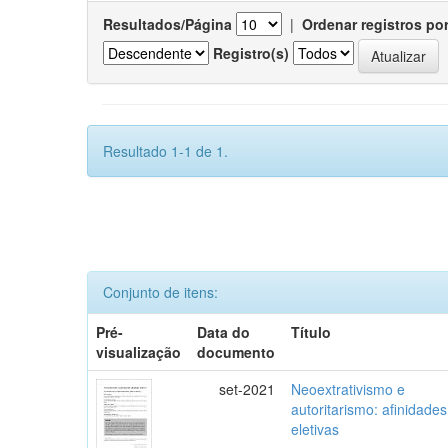
Resultados/Página
|
Ordenar registros po
Registro(s)
Resultado 1-1 de 1.
Conjunto de itens:
Pré-
Data do
Título
visualização
documento
set-2021
Neoextrativismo e
autoritarismo: afinidades
eletivas