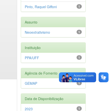
Pinto, Raquel Giffoni
1
Assunto
Neoextrativismo
1
Instituição
PPA/UFF
1
Agência de Fomento
GEMAP
1
Data de Disponibilização
2023
1