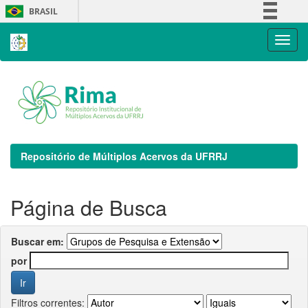
Skip
BRASIL
navigation
Simplifique!
Comunica BR
Participe
Acesso à informação
Legislação
Canais
Repositório de Múltiplos Acervos da UFRRJ
Página de Busca
Buscar em:
por
Filtros correntes: