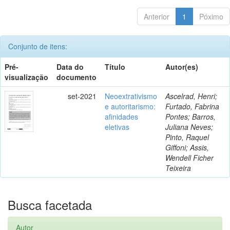
Anterior
1
Póximo
Conjunto de itens:
Pré-
Data do
Título
Autor(es)
visualização
documento
set-2021
Neoextrativismo
Ascelrad, Henri;
e autoritarismo:
Furtado, Fabrina
afinidades
Pontes; Barros,
eletivas
Juliana Neves;
Pinto, Raquel
Giffoni; Assis,
Wendell Ficher
Teixeira
Busca facetada
Autor