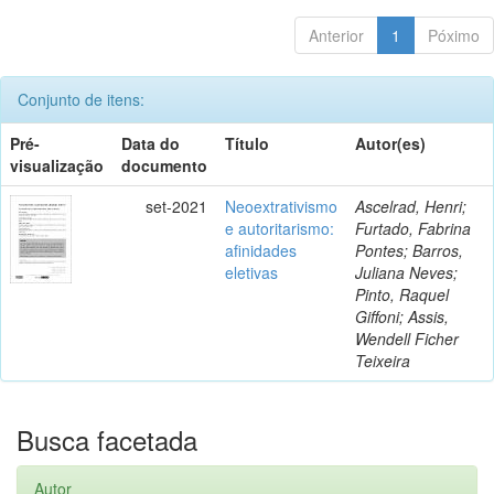
Anterior
1
Póximo
Conjunto de itens:
Pré-
Data do
Título
Autor(es)
visualização
documento
set-2021
Neoextrativismo
Ascelrad, Henri;
e autoritarismo:
Furtado, Fabrina
afinidades
Pontes; Barros,
eletivas
Juliana Neves;
Pinto, Raquel
Giffoni; Assis,
Wendell Ficher
Teixeira
Busca facetada
Autor