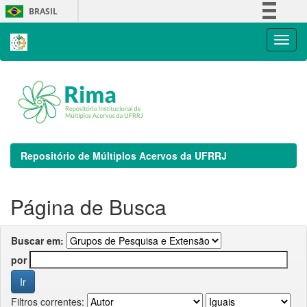
Skip
BRASIL
navigation
Simplifique!
Comunica BR
Participe
Acesso à informação
Legislação
Canais
Repositório de Múltiplos Acervos da UFRRJ
Página de Busca
Buscar em:
por
Filtros correntes: