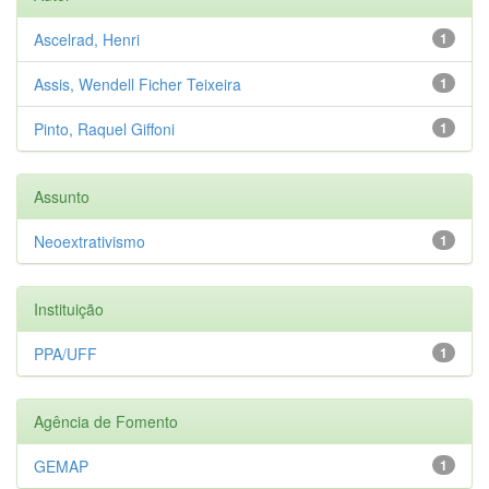
Ascelrad, Henri
1
Assis, Wendell Ficher Teixeira
1
Pinto, Raquel Giffoni
1
Assunto
Neoextrativismo
1
Instituição
PPA/UFF
1
Agência de Fomento
GEMAP
1