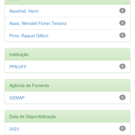
Ascelrad, Henri
1
Assis, Wendell Ficher Teixeira
1
Pinto, Raquel Giffoni
1
Instituição
PPA/UFF
1
Agência de Fomento
GEMAP
1
Data de Disponibilização
2023
1