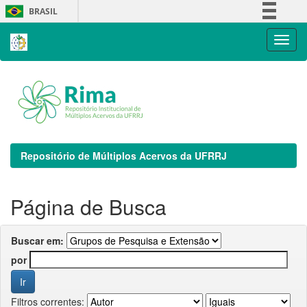
Skip
BRASIL
navigation
Simplifique!
Comunica BR
Participe
Acesso à informação
Legislação
Canais
Repositório de Múltiplos Acervos da UFRRJ
Página de Busca
Buscar em:
por
Filtros correntes: