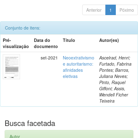
Anterior
1
Póximo
Conjunto de itens:
Pré-
Data do
Título
Autor(es)
visualização
documento
set-2021
Neoextrativismo
Ascelrad, Henri;
e autoritarismo:
Furtado, Fabrina
afinidades
Pontes; Barros,
eletivas
Juliana Neves;
Pinto, Raquel
Giffoni; Assis,
Wendell Ficher
Teixeira
Busca facetada
Autor