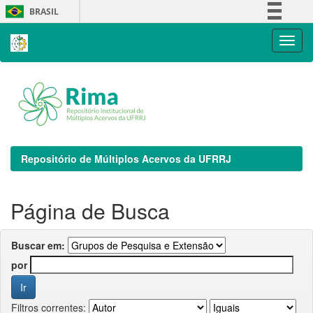
Skip
BRASIL
navigation
Simplifique!
Comunica BR
Participe
Acesso à informação
Legislação
Canais
Repositório de Múltiplos Acervos da UFRRJ
Página de Busca
Buscar em:
por
Filtros correntes: