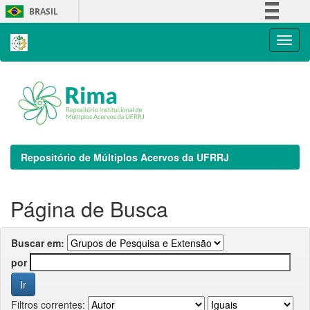
Skip
BRASIL
navigation
Simplifique!
Comunica BR
Participe
Acesso à informação
Legislação
Canais
Repositório de Múltiplos Acervos da UFRRJ
Página de Busca
Buscar em:
por
Filtros correntes: