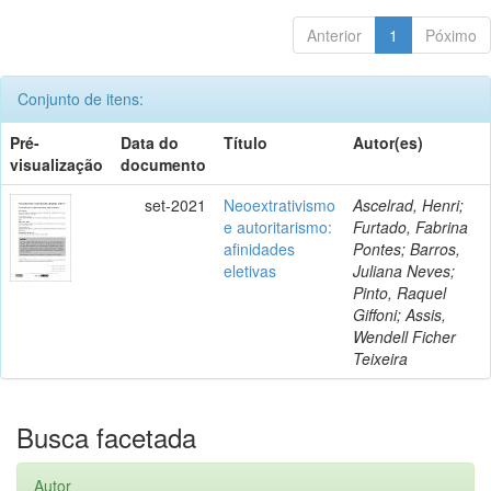
Anterior
1
Póximo
Conjunto de itens:
Pré-
Data do
Título
Autor(es)
visualização
documento
set-2021
Neoextrativismo
Ascelrad, Henri;
e autoritarismo:
Furtado, Fabrina
afinidades
Pontes; Barros,
eletivas
Juliana Neves;
Pinto, Raquel
Giffoni; Assis,
Wendell Ficher
Teixeira
Busca facetada
Autor