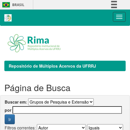
Skip
BRASIL
navigation
Simplifique!
Comunica BR
Participe
Acesso à informação
Legislação
Canais
Repositório de Múltiplos Acervos da UFRRJ
Página de Busca
Buscar em:
por
Filtros correntes: