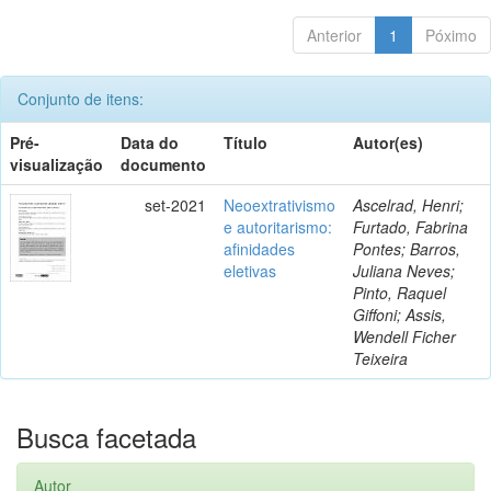
Anterior
1
Póximo
Conjunto de itens:
Pré-
Data do
Título
Autor(es)
visualização
documento
set-2021
Neoextrativismo
Ascelrad, Henri;
e autoritarismo:
Furtado, Fabrina
afinidades
Pontes; Barros,
eletivas
Juliana Neves;
Pinto, Raquel
Giffoni; Assis,
Wendell Ficher
Teixeira
Busca facetada
Autor