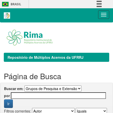
Skip
BRASIL
navigation
Simplifique!
Comunica BR
Participe
Acesso à informação
Legislação
Canais
Repositório de Múltiplos Acervos da UFRRJ
Página de Busca
Buscar em:
por
Filtros correntes: