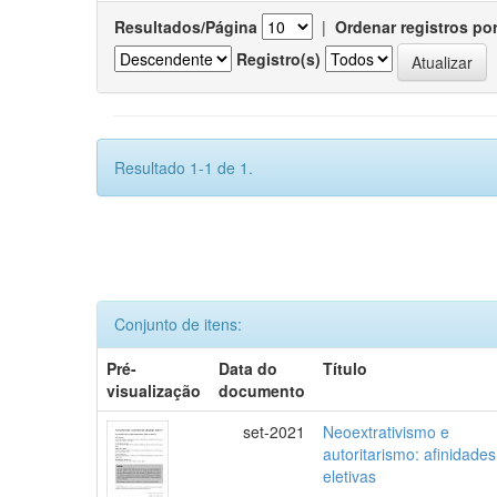
Resultados/Página
|
Ordenar registros po
Registro(s)
Resultado 1-1 de 1.
Conjunto de itens:
Pré-
Data do
Título
visualização
documento
set-2021
Neoextrativismo e
autoritarismo: afinidades
eletivas