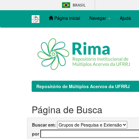
Skip
BRASIL
navigation
Página inicial
Navegar
Ajuda
Repositório de Múltiplos Acervos da UFRRJ
Página de Busca
Buscar em:
por