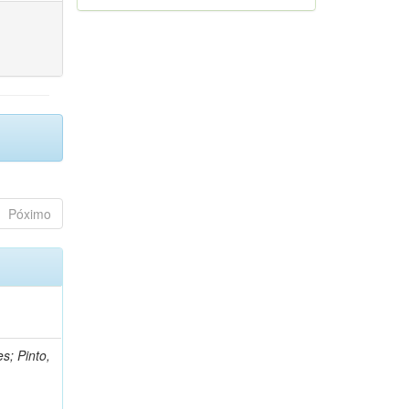
Póximo
s; Pinto,